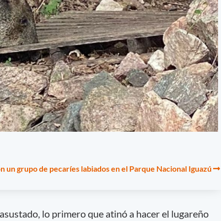
 un grupo de pecaríes labiados en el Parque Nacional Iguazú
sustado, lo primero que atinó a hacer el lugareño