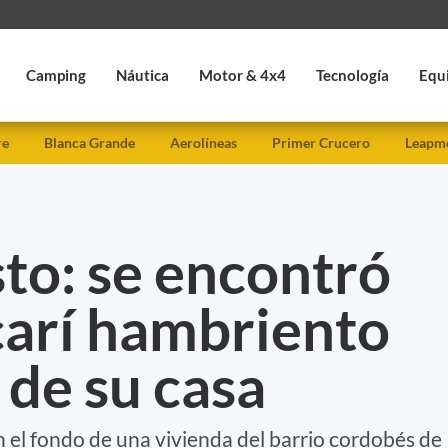
Camping
Náutica
Motor & 4x4
Tecnología
Equ
re
Blanca Grande
Aerolíneas
Primer Crucero
Leapmo
sto: se encontró
carí hambriento
 de su casa
n el fondo de una vivienda del barrio cordobés de