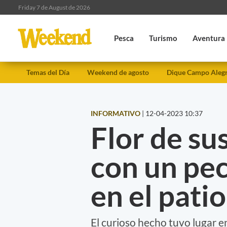
Friday 7 de August de 2026
Pesca
Turismo
Aventura
Temas del Día
Weekend de agosto
Dique Campo Aleg
INFORMATIVO
|
12-04-2023 10:37
Flor de su
con un pe
en el patio
El curioso hecho tuvo lugar e