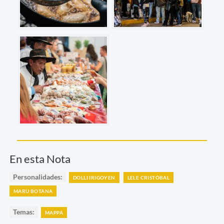
En esta Nota
Personalidades:
DOLLI IRIGOYEN
LELE CRISTÓBAL
MARU BOTANA
Temas:
MAPPA