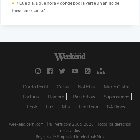
¿Qué día, a qué hora y dónde podrá verse un anillo de
fuego en el cielo?
Diario Perfil
Caras
Noticias
Marie Claire
Fortuna
Hombre
Parabrisas
Supercampo
Look
Luz
Mia
Lunateen
BATimes
weekend.perfil.com -
| © Perfil.com 2006-2026 - Todos los derechos
reservados
Registro de Propiedad Intelectual: Nro.