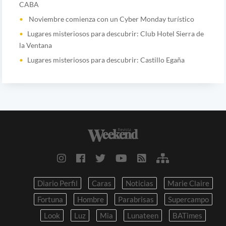
CABA
Noviembre comienza con un Cyber Monday turístico
Lugares misteriosos para descubrir: Club Hotel Sierra de
la Ventana
Lugares misteriosos para descubrir: Castillo Egaña
Diario Perfil
Caras
Noticias
Marie Claire
Fortuna
Hombre
Parabrisas
Supercampo
Look
Luz
Mia
Lunateen
BATimes