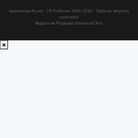
weekend.perfil.com -
| © Perfil.com 2006-2026 - Todos los derechos
reservados
Registro de Propiedad Intelectual: Nro.