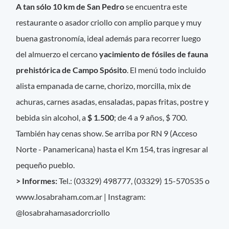
A tan sólo 10 km de San Pedro
se encuentra este
restaurante o asador criollo con amplio parque y muy
buena gastronomía, ideal además para recorrer luego
del almuerzo el cercano
yacimiento de fósiles de fauna
prehistórica de Campo Spósito
. El menú todo incluido
alista empanada de carne, chorizo, morcilla, mix de
achuras, carnes asadas, ensaladas, papas fritas, postre y
bebida sin alcohol, a
$ 1.500
; de 4 a 9 años, $ 700.
También hay cenas show. Se arriba por RN 9 (Acceso
Norte - Panamericana) hasta el Km 154, tras ingresar al
pequeño pueblo.
> Informes:
Tel.: (03329) 498777, (03329) 15-570535 o
www.losabraham.com.ar | Instagram:
@losabrahamasadorcriollo