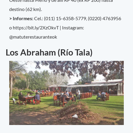
destino (62 km).
> Informes:
Cel.: (011) 15-6358-5779, (0220) 4763956
o https://bit.ly/2XzOkvT | Instagram:
@matuterestauranteok
Los Abraham (Río Tala)