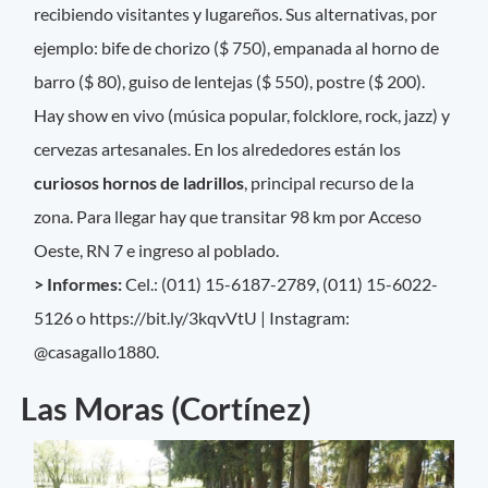
recibiendo visitantes y lugareños. Sus alternativas, por
ejemplo: bife de chorizo ($ 750), empanada al horno de
barro ($ 80), guiso de lentejas ($ 550), postre ($ 200).
Hay show en vivo (música popular, folcklore, rock, jazz) y
cervezas artesanales. En los alrededores están los
curiosos hornos de ladrillos
, principal recurso de la
zona. Para llegar hay que transitar 98 km por Acceso
Oeste, RN 7 e ingreso al poblado.
> Informes:
Cel.: (011) 15-6187-2789, (011) 15-6022-
5126 o https://bit.ly/3kqvVtU | Instagram:
@casagallo1880.
Las Moras (Cortínez)