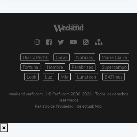
Diario Perfil
Caras
Noticias
Marie Claire
Fortuna
Hombre
Parabrisas
Supercampo
Look
Luz
Mia
Lunateen
BATimes
weekend.perfil.com -
| © Perfil.com 2006-2026 - Todos los derechos
reservados
Registro de Propiedad Intelectual: Nro.