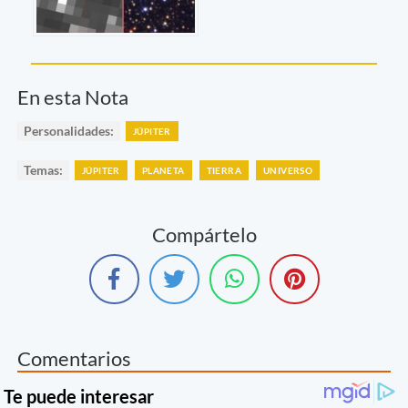
En esta Nota
Personalidades:
JÚPITER
Temas:
JÚPITER
PLANETA
TIERRA
UNIVERSO
Compártelo
Comentarios