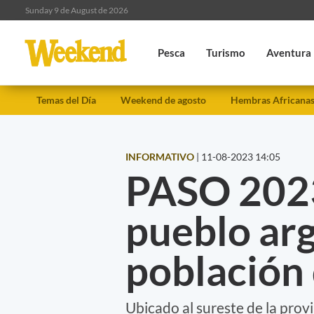
Sunday 9 de August de 2026
Pesca
Turismo
Aventura
Temas del Día
Weekend de agosto
Hembras Africana
INFORMATIVO
|
11-08-2023 14:05
PASO 2023
pueblo ar
población 
Ubicado al sureste de la prov