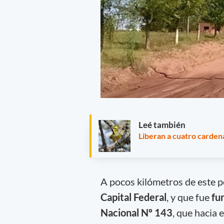
Leé también
Liberan a cuatro cardena
A pocos kilómetros de este 
Capital Federal
, y que fue
fu
Nacional Nº 143
, que hacia 