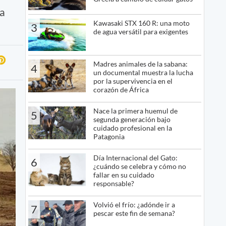
la
Kawasaki STX 160 R: una moto
3
de agua versátil para exigentes
Madres animales de la sabana:
4
un documental muestra la lucha
por la supervivencia en el
corazón de África
Nace la primera huemul de
5
segunda generación bajo
cuidado profesional en la
Patagonia
Día Internacional del Gato:
6
¿cuándo se celebra y cómo no
fallar en su cuidado
responsable?
Volvió el frío: ¿adónde ir a
7
pescar este fin de semana?