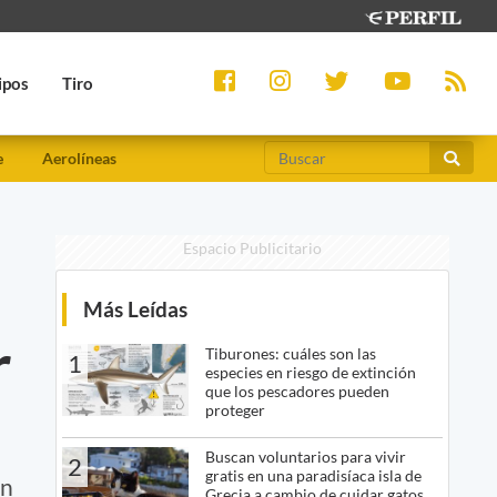
ipos
Tiro
e
Aerolíneas
Espacio Publicitario
Más Leídas
r
Tiburones: cuáles son las
1
especies en riesgo de extinción
que los pescadores pueden
proteger
Buscan voluntarios para vivir
2
gratis en una paradisíaca isla de
en
Grecia a cambio de cuidar gatos