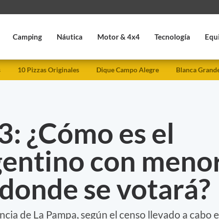
Camping
Náutica
Motor & 4x4
Tecnología
Equ
s
10 Pizzas Originales
Dique Campo Alegre
Blanca Grand
: ¿Cómo es el
gentino con meno
donde se votará?
incia de La Pampa, según el censo llevado a cabo 