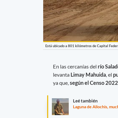
Está ubicado a 801 kilómetros de Capital Feder
En las cercanías del
río Sala
levanta
Limay Mahuida
, el
pu
ya que,
según el Censo 2022
Leé también
Laguna de Allochis, muc