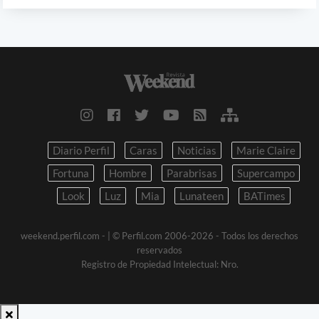
Diario Perfil
Caras
Noticias
Marie Claire
Fortuna
Hombre
Parabrisas
Supercampo
Look
Luz
Mia
Lunateen
BATimes
weekend.perfil.com -
| © Perfil.com 2006-2026 - Todos los derechos
reservados
Registro de Propiedad Intelectual: Nro.