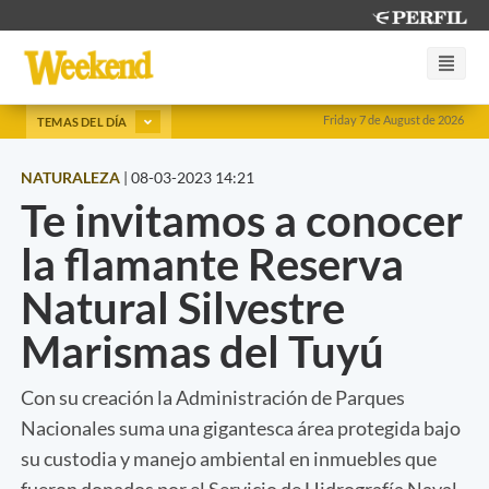
Friday 7 de August de 2026
TEMAS DEL DÍA
NATURALEZA
|
08-03-2023 14:21
Te invitamos a conocer
la flamante Reserva
Natural Silvestre
Marismas del Tuyú
Con su creación la Administración de Parques
Nacionales suma una gigantesca área protegida bajo
su custodia y manejo ambiental en inmuebles que
fueron donados por el Servicio de Hidrografía Naval.