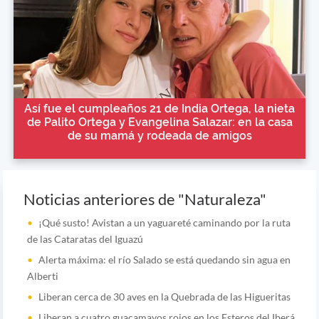
Así fue el cumpleaños 21 de India Ortega, la nieta
de Palito Ortega y Evangelina Salazar: en la casa
de su mamá y rodeada de amigos
Noticias anteriores de "Naturaleza"
¡Qué susto! Avistan a un yaguareté caminando por la ruta
de las Cataratas del Iguazú
Alerta máxima: el río Salado se está quedando sin agua en
Alberti
Liberan cerca de 30 aves en la Quebrada de las Higueritas
Liberan a cuatro guacamayos rojos en los Esteros del Iberá