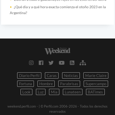
¿Qué día y a qué hora exacta comienza el otoño 2023 en la
Argentina?
Diario Perfil
Caras
Noticias
Marie Claire
Fortuna
Hombre
Parabrisas
Supercampo
Look
Luz
Mia
Lunateen
BATimes
weekend.perfil.com -
| © Perfil.com 2006-2026 - Todos los derechos
reservados