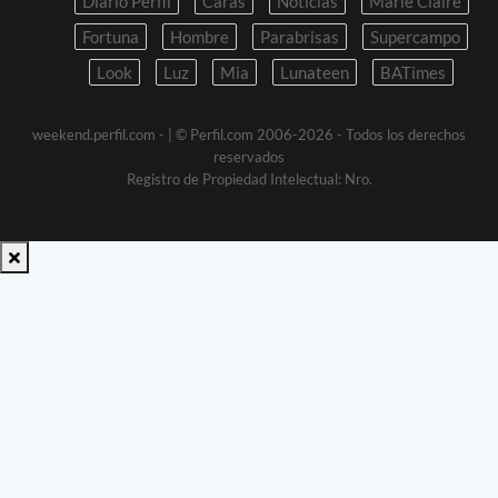
Diario Perfil
Caras
Noticias
Marie Claire
Fortuna
Hombre
Parabrisas
Supercampo
Look
Luz
Mia
Lunateen
BATimes
weekend.perfil.com -
| © Perfil.com 2006-2026 - Todos los derechos
reservados
Registro de Propiedad Intelectual: Nro.