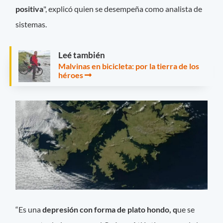
positiva
", explicó quien se desempeña como analista de
sistemas.
Leé también
Malvinas en bicicleta: por la tierra de los
héroes
“Es una
depresión con forma de plato hondo, q
ue se