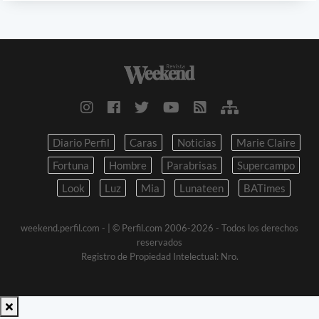
Diario Perfil
Caras
Noticias
Marie Claire
Fortuna
Hombre
Parabrisas
Supercampo
Look
Luz
Mia
Lunateen
BATimes
weekend.perfil.com -
| © Perfil.com 2006-2026 - Todos los derechos
reservados
Registro de Propiedad Intelectual: Nro.