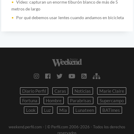
Video: capturan un enorme tiburón blanco de más de 5
metros de largo
Por qué debemos usar lentes cuando andamos en bicicleta
Diario Perfil
Caras
Noticias
Marie Claire
Fortuna
Hombre
Parabrisas
Supercampo
Look
Luz
Mia
Lunateen
BATimes
weekend.perfil.com -
| © Perfil.com 2006-2026 - Todos los derechos
reservados