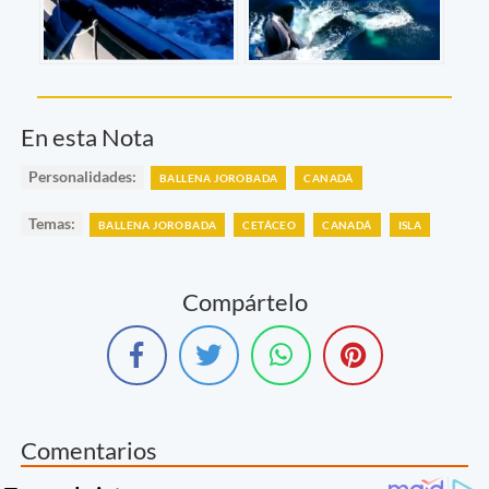
En esta Nota
Personalidades:
BALLENA JOROBADA
CANADÁ
Temas:
BALLENA JOROBADA
CETÁCEO
CANADÁ
ISLA
Compártelo
Comentarios