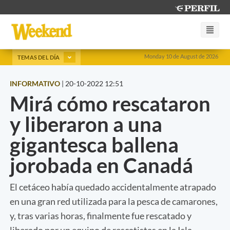
Monday 10 de August de 2026
TEMAS DEL DÍA
INFORMATIVO
|
20-10-2022 12:51
Mirá cómo rescataron
y liberaron a una
gigantesca ballena
jorobada en Canadá
El cetáceo había quedado accidentalmente atrapado
en una gran red utilizada para la pesca de camarones,
y, tras varias horas, finalmente fue rescatado y
liberado por un equipo de rescatistas en la Isla