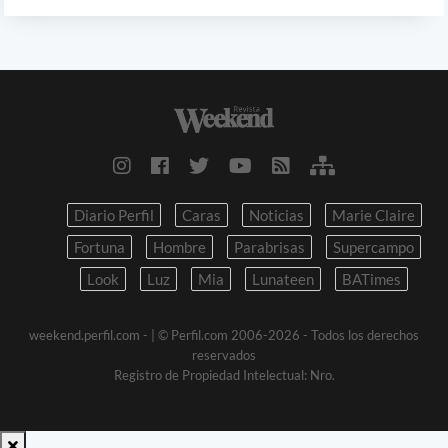
Diario Perfil
Caras
Noticias
Marie Claire
Fortuna
Hombre
Parabrisas
Supercampo
Look
Luz
Mia
Lunateen
BATimes
weekend.perfil.com -
| © Perfil.com 2006-2026 - Todos los derechos
reservados
Registro de Propiedad Intelectual: Nro.