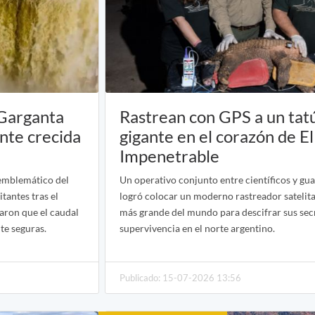
 Garganta
Rastrean con GPS a un tat
ante crecida
gigante en el corazón de El
Impenetrable
 emblemático del
Un operativo conjunto entre científicos y g
tantes tras el
logró colocar un moderno rastreador satelita
aron que el caudal
más grande del mundo para descifrar sus sec
te seguras.
supervivencia en el norte argentino.
Publicado: 15-07-2026 13:56