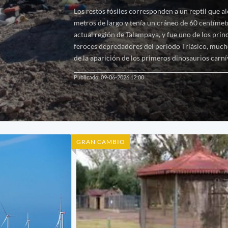
Los restos fósiles corresponden a un reptil que al
metros de largo y tenía un cráneo de 60 centímet
actual región de Talampaya, y fue uno de los prin
feroces depredadores del período Triásico, muc
de la aparición de los primeros dinosaurios carní
Publicado: 09-06-2026 12:00
GRAN CAMBIO