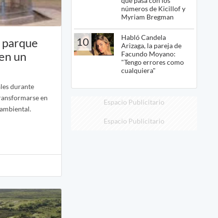
qué pasa con los
números de Kicillof y
Myriam Bregman
Habló Candela
10
o parque
Arizaga, la pareja de
 en un
Facundo Moyano:
"Tengo errores como
cualquiera"
les durante
transformarse en
Espacio Publicitario
 ambiental.
Espacio Publicitario