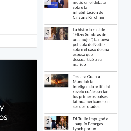
metió en el debate
sobre la
inhabilitación de
Cristina Kirchner
La historia real de
3
"Elize: Sombras de
una mujer", la nueva
película de Netflix
sobre el caso de una
esposa que
descuartizó a su
marido
Tercera Guerra
4
Mundial: la
inteligencia artificial
reveló cuáles serían
los primeros países
latinoamericanos en
 y
ser derrotados
los
Di Tullio impugnó a
5
Joaquín Benegas
Lynch por un