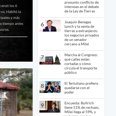
presunto conflicto de
canzó los 6
intereses en el debate
de la Ley de Tierras
ros. Habitó la
cipales y más
Joaquín Benegas
6
ho tiempo antes
Lynch y la venta de
voros.
tierras a extranjeros:
los negocios privados
de un senador
cercano a Milei
Marcha al Congreso:
7
qué calles están
cortadas y cómo
circula el transporte
público
El Tertuliano prefiere
8
quedarse con el
poder
Encuesta: Bullrich
9
tiene 51% de rechazo,
Milei llega al 59%, y