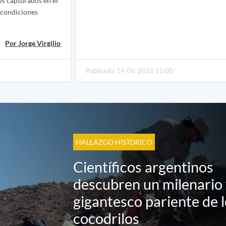
s capturados en el
 condiciones
Por Jorge Virgilio
Publicado: 14-06-2026 15:00
HALLAZGO HISTORICO
Científicos argentinos
descubren un milenario
gigantesco pariente de 
cocodrilos