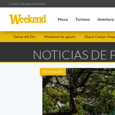
Friday 7 de August de 2026
Pesca
Turismo
Aventura
Temas del Día
Weekend de agosto
Dique Campo Aleg
NOTICIAS DE
NOVEDADES