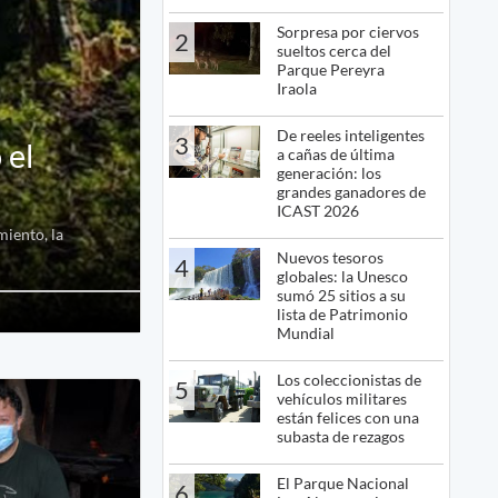
Sorpresa por ciervos
2
sueltos cerca del
Parque Pereyra
Iraola
De reeles inteligentes
3
 el
a cañas de última
generación: los
grandes ganadores de
ICAST 2026
miento, la
Nuevos tesoros
4
globales: la Unesco
sumó 25 sitios a su
lista de Patrimonio
Mundial
Los coleccionistas de
5
vehículos militares
están felices con una
subasta de rezagos
El Parque Nacional
6