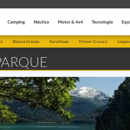
Camping
Náutica
Motor & 4x4
Tecnología
Equ
re
Blanca Grande
Aerolíneas
Primer Crucero
Leapmo
 PARQUE