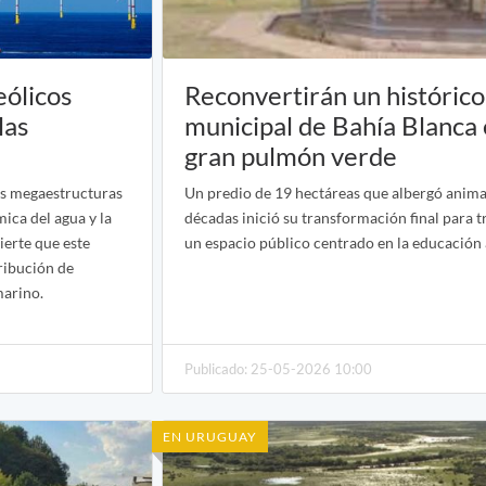
eólicos
Reconvertirán un históric
las
municipal de Bahía Blanca
gran pulmón verde
las megaestructuras
Un predio de 19 hectáreas que albergó anima
mica del agua y la
décadas inició su transformación final para 
ierte que este
un espacio público centrado en la educación
ribución de
marino.
Publicado: 25-05-2026 10:00
EN URUGUAY