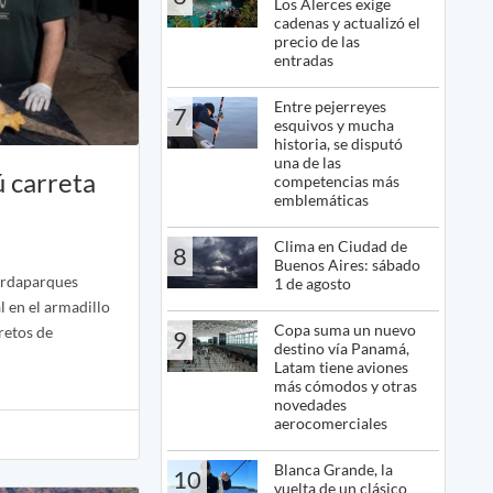
Los Alerces exige
cadenas y actualizó el
precio de las
entradas
Entre pejerreyes
7
esquivos y mucha
historia, se disputó
una de las
ú carreta
competencias más
emblemáticas
Clima en Ciudad de
8
Buenos Aires: sábado
uardaparques
1 de agosto
l en el armadillo
Copa suma un nuevo
retos de
9
destino vía Panamá,
Latam tiene aviones
más cómodos y otras
novedades
aerocomerciales
Blanca Grande, la
10
vuelta de un clásico