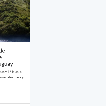
del
e
ruguay
s y 16 islas, el
umedales clave y