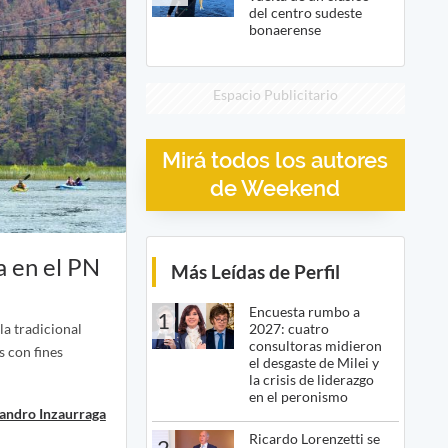
del centro sudeste
bonaerense
Espacio Publicitario
Mirá todos los autores
de Weekend
a en el PN
Más Leídas de Perfil
Encuesta rumbo a
1
2027: cuatro
la tradicional
consultoras midieron
s con fines
el desgaste de Milei y
la crisis de liderazgo
en el peronismo
jandro Inzaurraga
Ricardo Lorenzetti se
2