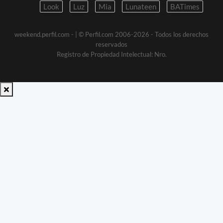
Look
Luz
Mia
Lunateen
BATimes
weekend.perfil.com -
| © Perfil.com 2006-2026 - Todos los derechos
reservados
Registro de Propiedad Intelectual: Nro.