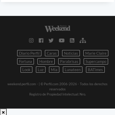
Diario Perfil
Caras
Noticias
Marie Claire
Fortuna
Hombre
Parabrisas
Supercampo
Look
Luz
Mia
Lunateen
BATimes
weekend.perfil.com -
| © Perfil.com 2006-2026 - Todos los derechos
reservados
Registro de Propiedad Intelectual: Nro.