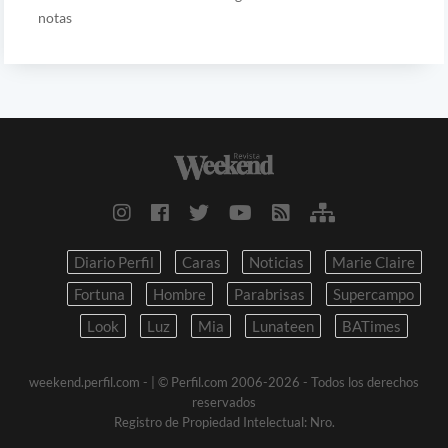
notas
Diario Perfil
Caras
Noticias
Marie Claire
Fortuna
Hombre
Parabrisas
Supercampo
Look
Luz
Mia
Lunateen
BATimes
weekend.perfil.com -
| © Perfil.com 2006-2026 - Todos los derechos
reservados
Registro de Propiedad Intelectual: Nro.