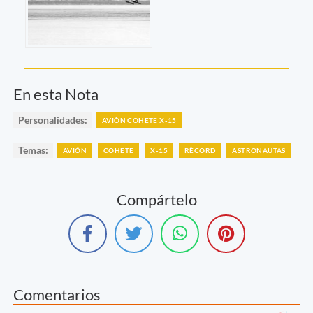
En esta Nota
Personalidades:
AVIÒN COHETE X-15
Temas:
AVIÓN
COHETE
X-15
RÈCORD
ASTRONAUTAS
Compártelo
Comentarios