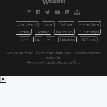
Diario Perfil
Caras
Noticias
Marie Claire
Fortuna
Hombre
Parabrisas
Supercampo
Look
Luz
Mia
Lunateen
BATimes
weekend.perfil.com -
| © Perfil.com 2006-2026 - Todos los derechos
reservados
Registro de Propiedad Intelectual: Nro.