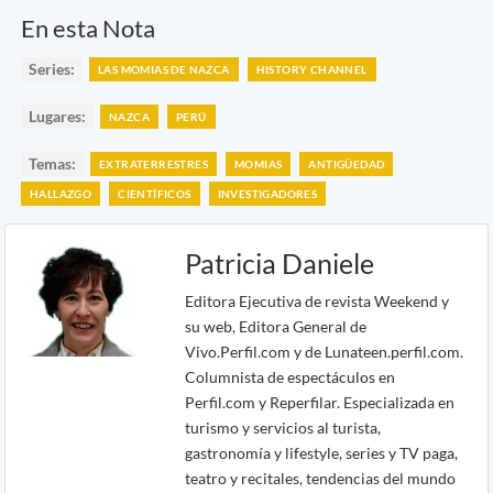
En esta Nota
Series:
LAS MOMIAS DE NAZCA
HISTORY CHANNEL
Lugares:
NAZCA
PERÚ
Temas:
EXTRATERRESTRES
MOMIAS
ANTIGÜEDAD
HALLAZGO
CIENTÍFICOS
INVESTIGADORES
Patricia Daniele
Editora Ejecutiva de revista Weekend y
su web, Editora General de
Vivo.Perfil.com y de Lunateen.perfil.com.
Columnista de espectáculos en
Perfil.com y Reperfilar. Especializada en
turismo y servicios al turista,
gastronomía y lifestyle, series y TV paga,
teatro y recitales, tendencias del mundo