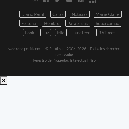
Diario Perfil
Caras
Noticias
Marie Claire
Fortuna
Hombre
Parabrisas
Supercampo
Look
Luz
Mia
Lunateen
BATimes
weekend.perfil.com -
| © Perfil.com 2006-2026 - Todos los derechos
reservados
Registro de Propiedad Intelectual: Nro.