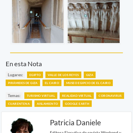
En esta Nota
Lugares:
EGIPTO
VALLE DE LOS REYES
GIZA
PIRÁMIDES DE GIZA
EL CAIRO
MUSEO EGIPCIO DE EL CAIRO
Temas:
TURISMO VIRTUAL
REALIDAD VIRTUAL
CORONAVIRUS
CUARENTENA
AISLAMIENTO
GOOGLE EARTH
Patricia Daniele
Editora Ejecutiva de revista Weekend y