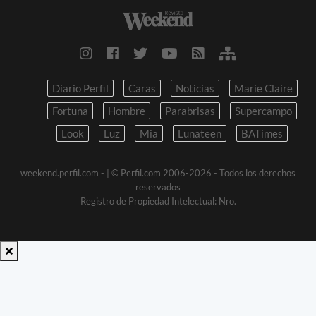
Diario Perfil
Caras
Noticias
Marie Claire
Fortuna
Hombre
Parabrisas
Supercampo
Look
Luz
Mia
Lunateen
BATimes
weekend.perfil.com -
| © Perfil.com 2006-2026 - Todos los derechos
reservados
Registro de Propiedad Intelectual: Nro.