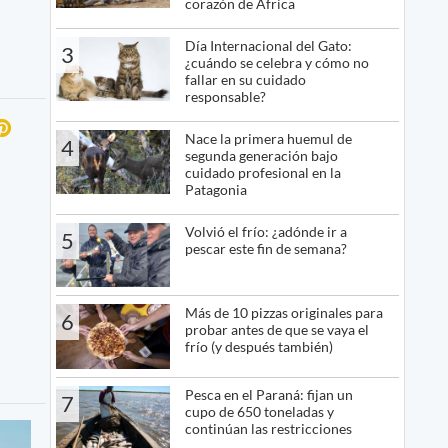
corazón de África
Día Internacional del Gato:
3
¿cuándo se celebra y cómo no
fallar en su cuidado
responsable?
Nace la primera huemul de
4
segunda generación bajo
cuidado profesional en la
Patagonia
Volvió el frío: ¿adónde ir a
5
pescar este fin de semana?
Más de 10 pizzas originales para
6
probar antes de que se vaya el
frío (y después también)
Pesca en el Paraná: fijan un
7
cupo de 650 toneladas y
continúan las restricciones