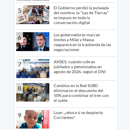
El Gobierno perdió la pulseada
5
del nombre: la "Ley de Tierras"
se impuso en toda la
conversación digital
Los gobernadores marcan
6
límites a Milei y Massa
reaparece en la trastienda de las
negociaciones
ANSES: cuándo cobran
7
jubilados y pensionados en
agosto de 2026, según el DNI
Cambios en la Red SUBE:
8
eliminaron el descuento del
50% para combinar el tren con
el subte
Loan: ¿ahora sí se despierta
9
Corrientes?