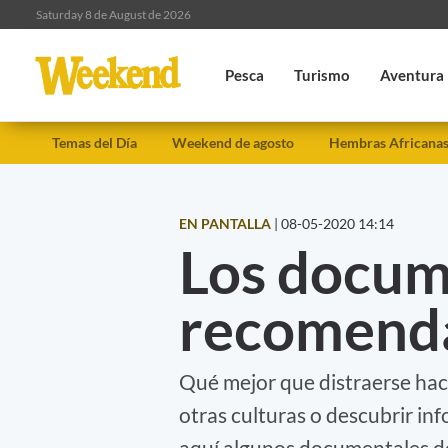
Saturday 8 de August de 2026
Pesca
Turismo
Aventura
Temas del Día
Weekend de agosto
Hembras Africana
EN PANTALLA
|
08-05-2020 14:14
Los docum
recomenda
Qué mejor que distraerse hac
otras culturas o descubrir i
aquí algunos documentales de N