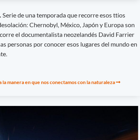
.
Serie de una temporada que recorre esos ttios
desolación: Chernobyl, México, Japón y Europa son
ecorre el documentalista neozelandés David Farrier
las personas por conocer esos lugares del mundo en
te.
 la manera en que nos conectamos con la naturaleza