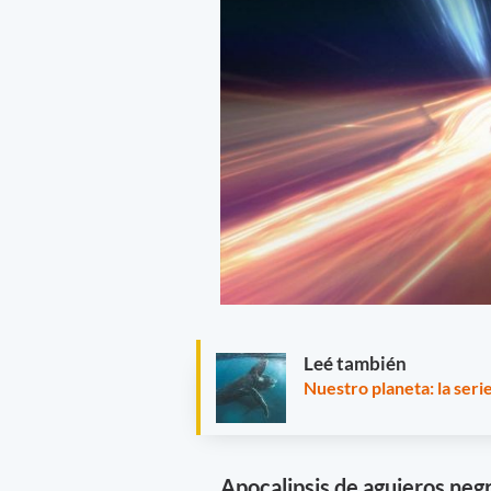
Leé también
Nuestro planeta: la seri
Apocalipsis de agujeros neg