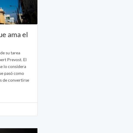
que ama el
de su tarea
ert Prevost. El
se lo considera
que pasó como
s de convertirse