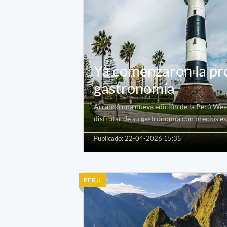
Ya comenzaron la pro
gastronomía
Arrancó una nueva edición de la Perú Week
disfrutar de su gastronomía con precios esp
Publicado: 22-04-2026 15:35
PERU