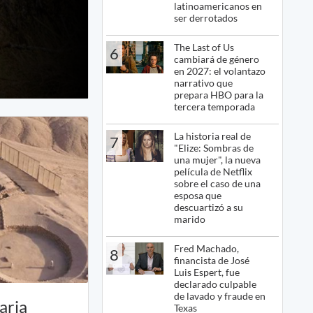
latinoamericanos en
ser derrotados
The Last of Us
6
cambiará de género
en 2027: el volantazo
narrativo que
prepara HBO para la
tercera temporada
La historia real de
7
"Elize: Sombras de
una mujer", la nueva
película de Netflix
sobre el caso de una
esposa que
descuartizó a su
marido
Fred Machado,
8
financista de José
Luis Espert, fue
declarado culpable
de lavado y fraude en
aria
Texas