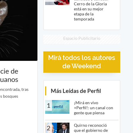
Cerro de la Gloria
está en su mejor
etapa de la
temporada
Espacio Publicitario
Mirá todos los autores
de Weekend
cie de
ruanos
encontrada, tras
Más Leídas de Perfil
os bosques
¡Mirá en vivo
1
+Perfil!: un canal con
gente que piensa
Quirno reconoció
2
que el gobierno de