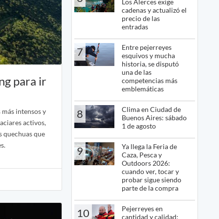
Los Alerces exige
cadenas y actualizó el
precio de las
entradas
Entre pejerreyes
7
esquivos y mucha
historia, se disputó
una de las
ng para ir
competencias más
emblemáticas
Clima en Ciudad de
s más intensos y
8
Buenos Aires: sábado
aciares activos,
1 de agosto
es quechuas que
s.
Ya llega la Feria de
9
Caza, Pesca y
Outdoors 2026:
cuando ver, tocar y
probar sigue siendo
parte de la compra
Pejerreyes en
10
cantidad y calidad: