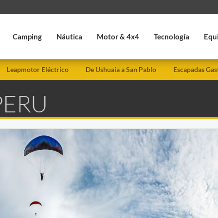
Camping
Náutica
Motor & 4x4
Tecnología
Equ
Leapmotor Eléctrico
De Ushuaia a San Pablo
Escapadas Gas
PERU