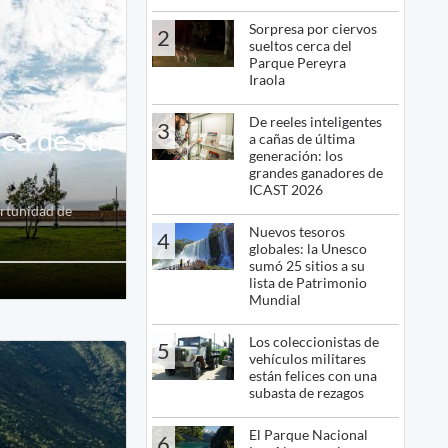
Sorpresa por ciervos
2
sueltos cerca del
Parque Pereyra
Iraola
De reeles inteligentes
3
acá de su
a cañas de última
generación: los
grandes ganadores de
ICAST 2026
ortunidad de
Nuevos tesoros
4
globales: la Unesco
sumó 25 sitios a su
lista de Patrimonio
Mundial
Los coleccionistas de
5
vehículos militares
están felices con una
subasta de rezagos
El Parque Nacional
6