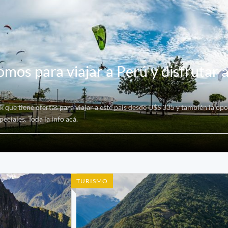
mos para viajar a Perú y disfrutar 
 que tiene ofertas para viajar a este país desde U$S 335 y también la op
eciales. Toda la info acá.
TURISMO