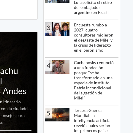
Lula solicitó el retiro
del embajador
argentino en Brasil
Encuesta rumbo a
3
2027: cuatro
consultoras midieron
el desgaste de Milei y
la crisis de liderazgo
en el peronismo
Cachanosky renunció
4
a una fundación
Machu
porque "se ha
transformado en una
l
especie de Instituto
Patria incondicional
s Andes
de la gestión de
Milei"
n itinerario
 con la ciudadela
Tercera Guerra
5
Mundial: la
 consejos para
inteligencia artificial
a.
reveló cuáles serían
los primeros países