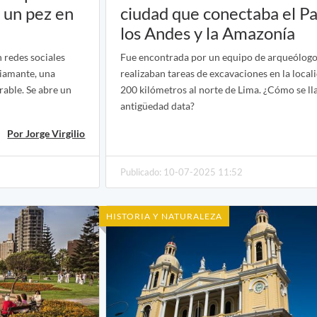
 un pez en
ciudad que conectaba el Pa
los Andes y la Amazonía
n redes sociales
Fue encontrada por un equipo de arqueólogo
diamante, una
realizaban tareas de excavaciones en la local
able. Se abre un
200 kilómetros al norte de Lima. ¿Cómo se ll
antigüedad data?
Por Jorge Virgilio
Publicado: 10-07-2025 11:52
HISTORIA Y NATURALEZA