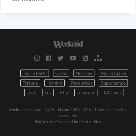
Diario Perfil
Caras
Noticias
Marie Claire
Fortuna
Hombre
Parabrisas
Supercampo
Look
Luz
Mia
Lunateen
BATimes
weekend.perfil.com -
| © Perfil.com 2006-2026 - Todos los derechos
reservados
Registro de Propiedad Intelectual: Nro.