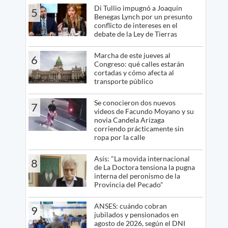
Di Tullio impugnó a Joaquín
5
Benegas Lynch por un presunto
conflicto de intereses en el
debate de la Ley de Tierras
Marcha de este jueves al
6
Congreso: qué calles estarán
cortadas y cómo afecta al
transporte público
Se conocieron dos nuevos
7
videos de Facundo Moyano y su
novia Candela Arizaga
corriendo prácticamente sin
ropa por la calle
Asís: "La movida internacional
8
de La Doctora tensiona la pugna
interna del peronismo de la
Provincia del Pecado"
ANSES: cuándo cobran
9
jubilados y pensionados en
agosto de 2026, según el DNI