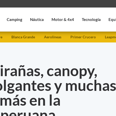
Camping
Náutica
Motor & 4x4
Tecnología
Equ
re
Blanca Grande
Aerolíneas
Primer Crucero
Leapmo
irañas, canopy,
olgantes y mucha
más en la
 peruana