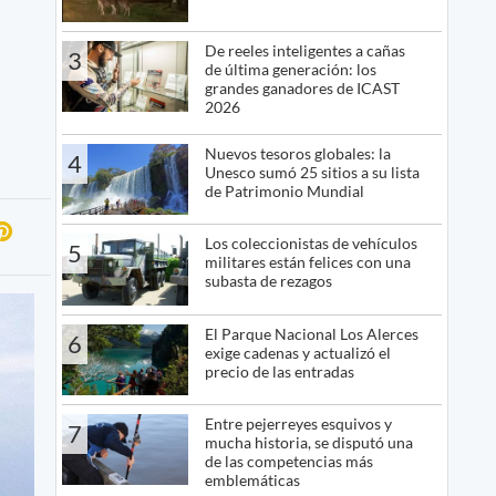
De reeles inteligentes a cañas
3
de última generación: los
grandes ganadores de ICAST
2026
Nuevos tesoros globales: la
4
Unesco sumó 25 sitios a su lista
de Patrimonio Mundial
Los coleccionistas de vehículos
5
militares están felices con una
subasta de rezagos
El Parque Nacional Los Alerces
6
exige cadenas y actualizó el
precio de las entradas
Entre pejerreyes esquivos y
7
mucha historia, se disputó una
de las competencias más
emblemáticas