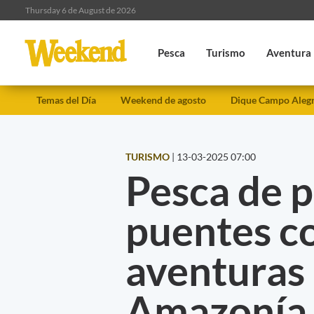
Thursday 6 de August de 2026
Pesca
Turismo
Aventura
Temas del Día
Weekend de agosto
Dique Campo Aleg
TURISMO
|
13-03-2025 07:00
Pesca de p
puentes c
aventuras 
Amazonía