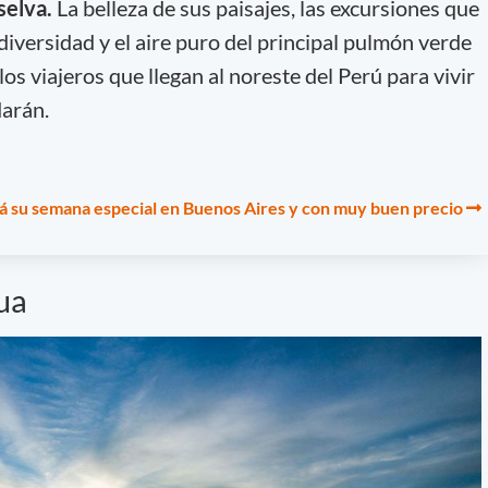
selva.
La belleza de sus paisajes, las excursiones que
diversidad y el aire puro del principal pulmón verde
os viajeros que llegan al noreste del Perú para vivir
darán.
á su semana especial en Buenos Aires y con muy buen precio
gua