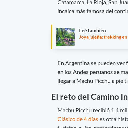
Catamarca, La Rioja, San Juan
incaica más famosa del conti
Leé también
Joya jujeña: trekking e
En Argentina se pueden ver f
en los Andes peruanos se ma
llegar a Machu Picchu a pie t
El reto del Camino I
Machu Picchu recibió 1,4 mil
Clásico de 4 días
es otra hist
turistas, guías, porteadore