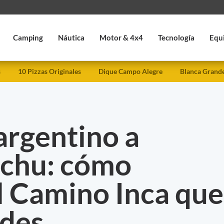
Camping
Náutica
Motor & 4x4
Tecnología
Equ
s
10 Pizzas Originales
Dique Campo Alegre
Blanca Grand
argentino a
chu: cómo
l Camino Inca que
ndes