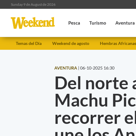
Sunday 9 de August de 2026
Pesca
Turismo
Aventura
Temas del Día
Weekend de agosto
Hembras Africana
AVENTURA
|
06-10-2025 16:30
Del norte 
Machu Pic
recorrer e
une los A