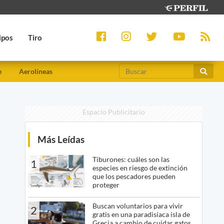
ipos
Tiro
e
Aerolíneas
Espacio Publicitario
Más Leídas
Tiburones: cuáles son las
1
especies en riesgo de extinción
que los pescadores pueden
proteger
Buscan voluntarios para vivir
2
gratis en una paradisíaca isla de
Grecia a cambio de cuidar gatos