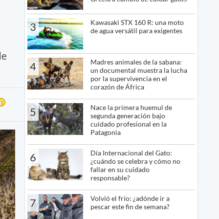
Kawasaki STX 160 R: una moto
3
de agua versátil para exigentes
de
Madres animales de la sabana:
4
un documental muestra la lucha
por la supervivencia en el
corazón de África
Nace la primera huemul de
5
segunda generación bajo
cuidado profesional en la
Patagonia
Día Internacional del Gato:
6
¿cuándo se celebra y cómo no
fallar en su cuidado
responsable?
Volvió el frío: ¿adónde ir a
7
pescar este fin de semana?