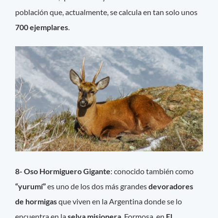
población que, actualmente, se calcula en tan solo unos
700 ejemplares
.
8- Oso Hormiguero Gigante
: conocido también como
“
yurumí
”
es uno de los dos más grandes
devoradores
de hormigas
que viven en la Argentina donde se lo
encuentra en la
selva misionera
, Formosa, en
El