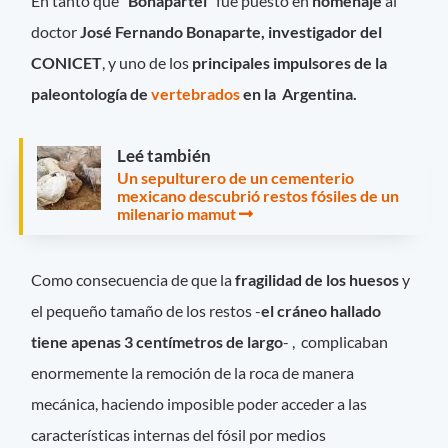
En tanto que
“Bonapartei”
fue puesto en
homenaje
al
doctor
José Fernando Bonaparte, investigador del
CONICET
, y uno de los
principales
impulsores de la
paleontología de
vertebrados
en la Argentina.
Leé también
Un sepulturero de un cementerio
mexicano descubrió restos fósiles de un
milenario mamut
Como consecuencia de que la
fragilidad de los huesos
y
el pequeño tamaño de los restos -
el cráneo hallado
tiene apenas 3 centímetros de largo
- , complicaban
enormemente la remoción de la roca de manera
mecánica, haciendo imposible poder acceder a las
características internas del fósil por medios