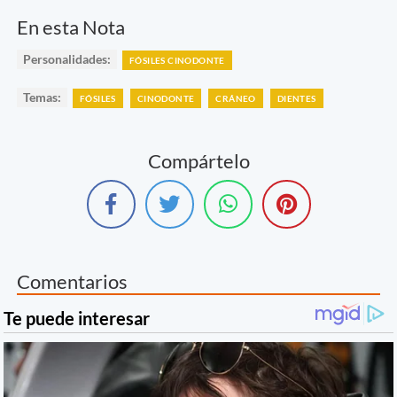
En esta Nota
Personalidades:
FÓSILES CINODONTE
Temas:
FÓSILES
CINODONTE
CRÁNEO
DIENTES
Compártelo
Comentarios