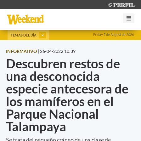
Friday 7 de August de 2026
TEMAS DEL DÍA
INFORMATIVO
|
26-04-2022 10:39
Descubren restos de
una desconocida
especie antecesora de
los mamíferos en el
Parque Nacional
Talampaya
Se trata del pequeño cráneo de una clase de