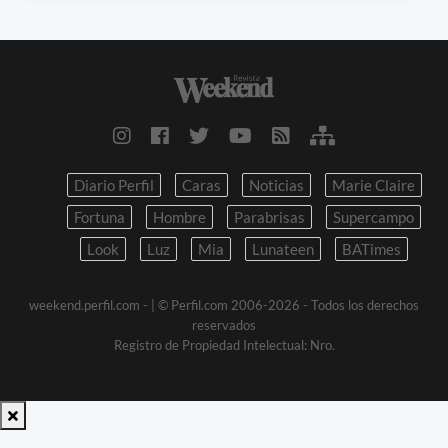
Diario Perfil
Caras
Noticias
Marie Claire
Fortuna
Hombre
Parabrisas
Supercampo
Look
Luz
Mia
Lunateen
BATimes
weekend.perfil.com -
| © Perfil.com 2006-2026 - Todos los derechos
reservados
Registro de Propiedad Intelectual: Nro.