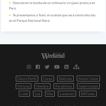
Descubren la tumba de un milenario cirujano preinca en
Perú
Te presentamos a Tomi, el ocelote que será reintroducido
en el Parque Nacional Iberá
Diario Perfil
Caras
Noticias
Marie Claire
Fortuna
Hombre
Parabrisas
Supercampo
Look
Luz
Mia
Lunateen
BATimes