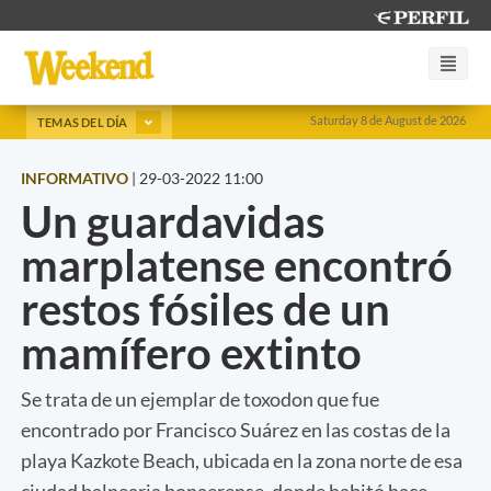
Saturday 8 de August de 2026
TEMAS DEL DÍA
INFORMATIVO
|
29-03-2022 11:00
Un guardavidas
marplatense encontró
restos fósiles de un
mamífero extinto
Se trata de un ejemplar de toxodon que fue
encontrado por Francisco Suárez en las costas de la
playa Kazkote Beach, ubicada en la zona norte de esa
ciudad balnearia bonaerense, donde habitó hace