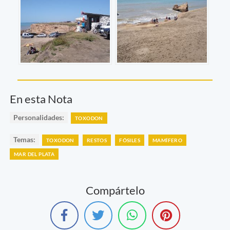
En esta Nota
Personalidades:
TOXODON
Temas:
TOXODON
RESTOS
FÓSILES
MAMÍFERO
MAR DEL PLATA
Compártelo