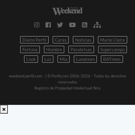
Diario Perfil
Caras
Noticias
Marie Claire
Fortuna
Hombre
Parabrisas
Supercampo
Look
Luz
Mia
Lunateen
BATimes
weekend.perfil.com -
| © Perfil.com 2006-2026 - Todos los derechos
reservados
Registro de Propiedad Intelectual: Nro.