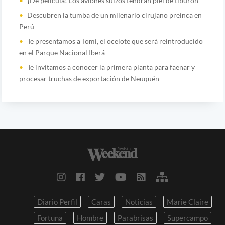
¡De película! Los aviones suizos tendrán piel de tiburón
Descubren la tumba de un milenario cirujano preinca en
Perú
Te presentamos a Tomi, el ocelote que será reintroducido
en el Parque Nacional Iberá
Te invitamos a conocer la primera planta para faenar y
procesar truchas de exportación de Neuquén
Diario Perfil
Caras
Noticias
Marie Claire
Fortuna
Hombre
Parabrisas
Supercampo