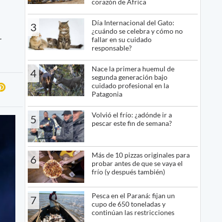
corazón de África
Día Internacional del Gato:
3
¿cuándo se celebra y cómo no
r
fallar en su cuidado
responsable?
Nace la primera huemul de
4
segunda generación bajo
cuidado profesional en la
Patagonia
Volvió el frío: ¿adónde ir a
5
pescar este fin de semana?
Más de 10 pizzas originales para
6
probar antes de que se vaya el
frío (y después también)
Pesca en el Paraná: fijan un
7
cupo de 650 toneladas y
continúan las restricciones