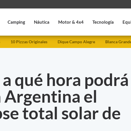
Camping
Náutica
Motor & 4x4
Tecnología
Equ
s
10 Pizzas Originales
Dique Campo Alegre
Blanca Grand
 a qué hora podrá
a Argentina el
se total solar de