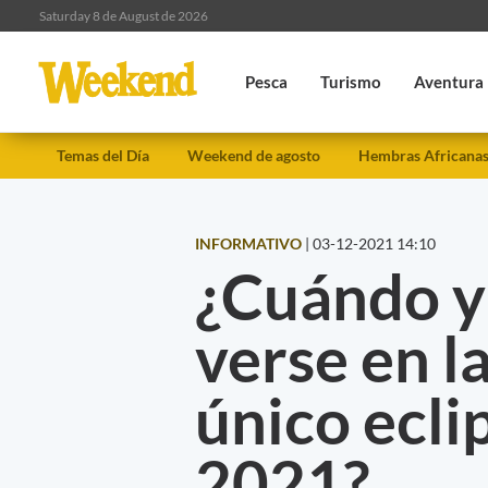
Saturday 8 de August de 2026
Pesca
Turismo
Aventura
Temas del Día
Weekend de agosto
Hembras Africana
INFORMATIVO
|
03-12-2021 14:10
¿Cuándo y
verse en l
único eclip
2021?