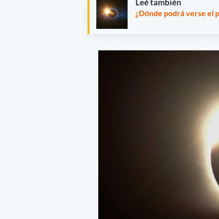
Leé también
¿Dónde podrá verse el pr