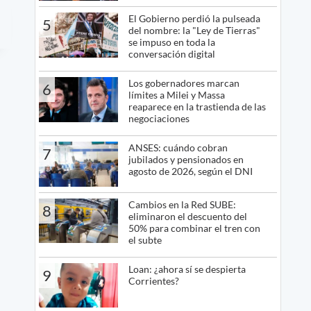
El Gobierno perdió la pulseada
5
del nombre: la "Ley de Tierras"
se impuso en toda la
conversación digital
Los gobernadores marcan
6
límites a Milei y Massa
reaparece en la trastienda de las
negociaciones
ANSES: cuándo cobran
7
jubilados y pensionados en
agosto de 2026, según el DNI
Cambios en la Red SUBE:
8
eliminaron el descuento del
50% para combinar el tren con
el subte
Loan: ¿ahora sí se despierta
9
Corrientes?