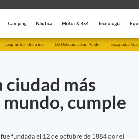
Camping
Náutica
Motor & 4x4
Tecnología
Equ
Leapmotor Eléctrico
De Ushuaia a San Pablo
Escapadas Gas
a ciudad más
el mundo, cumple
o fue fundada el 12 de octubre de 1884 por el