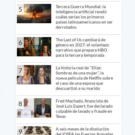
Tercera Guerra Mundial: la
5
inteligencia artificial reveló
cuáles serían los primeros
países latinoamericanos en ser
derrotados
The Last of Us cambiará de
6
género en 2027: el volantazo
narrativo que prepara HBO
para la tercera temporada
La historia real de "Elize:
7
Sombras de una mujer", la
nueva película de Netflix sobre
el caso de una esposa que
descuartizó a su marido
Fred Machado, financista de
8
José Luis Espert, fue declarado
culpable de lavado y fraude en
Texas
A seis meses de la disolución
9
del IOSFA las Fuerzas Armadas