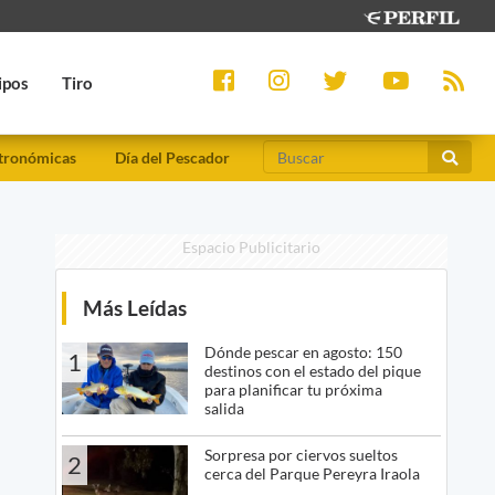
ipos
Tiro
tronómicas
Día del Pescador
Espacio Publicitario
Más Leídas
Dónde pescar en agosto: 150
1
destinos con el estado del pique
para planificar tu próxima
salida
Sorpresa por ciervos sueltos
2
cerca del Parque Pereyra Iraola