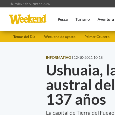
Thursday 6 de August de 2026
Pesca
Turismo
Aventura
Temas del Día
Weekend de agosto
Primer Crucero
INFORMATIVO
|
12-10-2021 10:18
Ushuaia, l
austral d
137 años
La capital de Tierra del Fueg