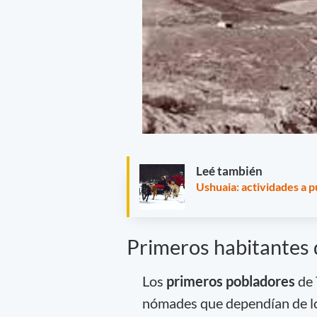
Leé también
Ushuaia: actividades a p
Primeros habitantes
Los
primeros
pobladores
de 
nómades que dependían de lo