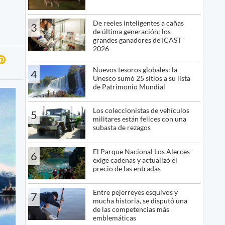
De reeles inteligentes a cañas
3
de última generación: los
grandes ganadores de ICAST
2026
Nuevos tesoros globales: la
4
Unesco sumó 25 sitios a su lista
de Patrimonio Mundial
Los coleccionistas de vehículos
5
militares están felices con una
subasta de rezagos
El Parque Nacional Los Alerces
6
exige cadenas y actualizó el
precio de las entradas
Entre pejerreyes esquivos y
7
mucha historia, se disputó una
de las competencias más
emblemáticas