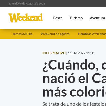
Saturday 8 de August de 2026
Pesca
Turismo
Aventura
Temas del Día
Weekend de agosto
Hembras Africana
INFORMATIVO
|
11-02-2022 11:01
¿Cuándo, 
nació el Ca
más color
Se trata de uno de los feste