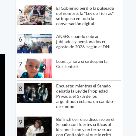
El Gobierno perdió la pulseada
5
del nombre: la "Ley de Tierras"
se impuso en toda la
conversación digital
ANSES: cuándo cobran
6
jubilados y pensionados en
agosto de 2026, según el DNI
Loan: ¿ahora sí se despierta
7
Corrientes?
Encuesta: mientras el Senado
8
debatía la Ley de Propiedad
Privada, el 57% de los
argentinos reclama un cambio
de rumbo
Bullrich cerró su discurso en el
9
Senado con fuertes críticas al
kirchnerismo y un feroz cruce
con Capitanich al que le gritó