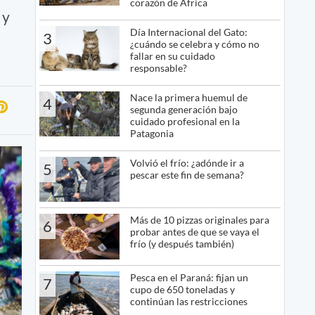
corazón de África
 y
Día Internacional del Gato:
3
¿cuándo se celebra y cómo no
fallar en su cuidado
responsable?
Nace la primera huemul de
4
segunda generación bajo
cuidado profesional en la
Patagonia
Volvió el frío: ¿adónde ir a
5
pescar este fin de semana?
Más de 10 pizzas originales para
6
probar antes de que se vaya el
frío (y después también)
Pesca en el Paraná: fijan un
7
cupo de 650 toneladas y
continúan las restricciones