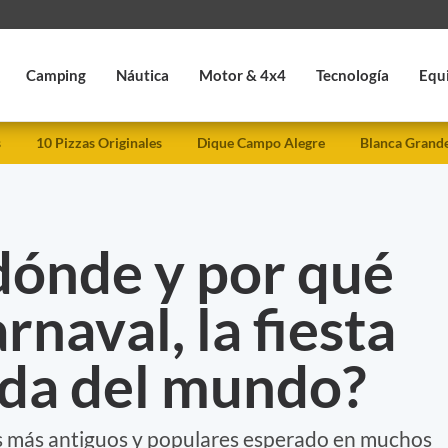
Camping
Náutica
Motor & 4x4
Tecnología
Equ
s
10 Pizzas Originales
Dique Campo Alegre
Blanca Grand
dónde y por qué
rnaval, la fiesta
ida del mundo?
jos más antiguos y populares esperado en muchos