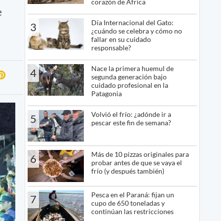
corazón de África
e
Día Internacional del Gato:
3
¿cuándo se celebra y cómo no
fallar en su cuidado
responsable?
Nace la primera huemul de
4
segunda generación bajo
cuidado profesional en la
Patagonia
Volvió el frío: ¿adónde ir a
5
pescar este fin de semana?
Más de 10 pizzas originales para
6
probar antes de que se vaya el
frío (y después también)
Pesca en el Paraná: fijan un
7
cupo de 650 toneladas y
continúan las restricciones