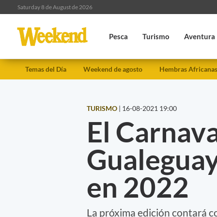
Saturday 8 de August de 2026
Pesca
Turismo
Aventura
Temas del Día
Weekend de agosto
Hembras Africana
TURISMO
|
16-08-2021 19:00
El Carnava
Gualeguay
en 2022
La próxima edición contará con