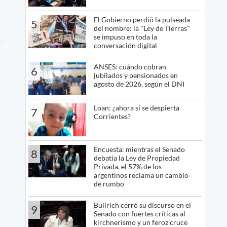
El Gobierno perdió la pulseada
5
del nombre: la "Ley de Tierras"
se impuso en toda la
conversación digital
ANSES: cuándo cobran
6
jubilados y pensionados en
agosto de 2026, según el DNI
Loan: ¿ahora sí se despierta
7
Corrientes?
Encuesta: mientras el Senado
8
debatía la Ley de Propiedad
Privada, el 57% de los
argentinos reclama un cambio
de rumbo
Bullrich cerró su discurso en el
9
Senado con fuertes críticas al
kirchnerismo y un feroz cruce