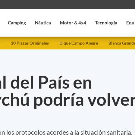
Camping
Náutica
Motor & 4x4
Tecnología
Equ
s
10 Pizzas Originales
Dique Campo Alegre
Blanca Grand
l del País en
chú podría volve
 los protocolos acordes a la situación sanitaria.