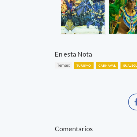
En esta Nota
Temas:
TURISMO
CARNAVAL
GUALEG
Comentarios