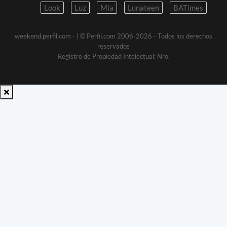
Look
Luz
Mia
Lunateen
BATimes
weekend.perfil.com -
| © Perfil.com 2006-2026 - Todos los derechos
reservados
Registro de Propiedad Intelectual: Nro.