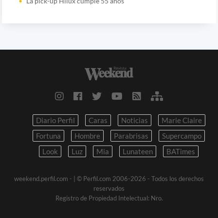
La pick-up Hilux cumple 55 años
Diario Perfil
Caras
Noticias
Marie Claire
Fortuna
Hombre
Parabrisas
Supercampo
Look
Luz
Mia
Lunateen
BATimes
weekend.perfil.com -
| © Perfil.com 2006-2026 - Todos los derechos
reservados
Registro de Propiedad Intelectual: Nro.