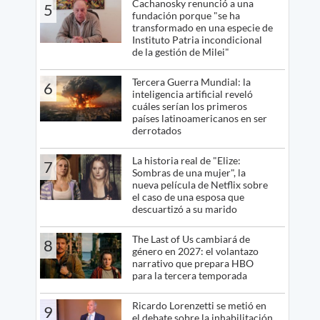
Cachanosky renunció a una
5
fundación porque "se ha
transformado en una especie de
Instituto Patria incondicional
de la gestión de Milei"
Tercera Guerra Mundial: la
6
inteligencia artificial reveló
cuáles serían los primeros
países latinoamericanos en ser
derrotados
La historia real de "Elize:
7
Sombras de una mujer", la
nueva película de Netflix sobre
el caso de una esposa que
descuartizó a su marido
The Last of Us cambiará de
8
género en 2027: el volantazo
narrativo que prepara HBO
para la tercera temporada
Ricardo Lorenzetti se metió en
9
el debate sobre la inhabilitación