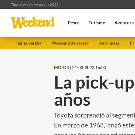
Thursday 6 de August de 2026
Pesca
Turismo
Aventura
Temas del Día
Weekend de agosto
Aerolíneas
Pr
MOTOR
|
21-03-2023 16:00
La pick-up
años
Toyota sorprendió al segment
En marzo de 1968, lanzó este
ganó las últimas dos edicione