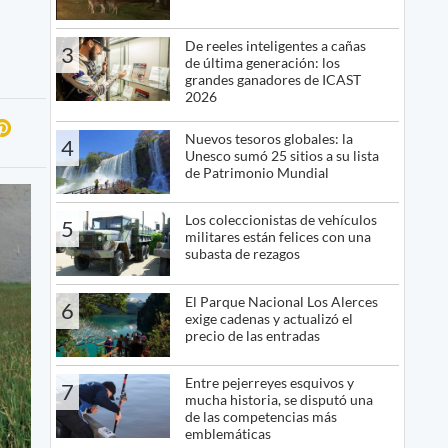
De reeles inteligentes a cañas
3
de última generación: los
grandes ganadores de ICAST
2026
Nuevos tesoros globales: la
4
Unesco sumó 25 sitios a su lista
de Patrimonio Mundial
Los coleccionistas de vehículos
5
militares están felices con una
subasta de rezagos
El Parque Nacional Los Alerces
6
exige cadenas y actualizó el
precio de las entradas
Entre pejerreyes esquivos y
7
mucha historia, se disputó una
de las competencias más
emblemáticas