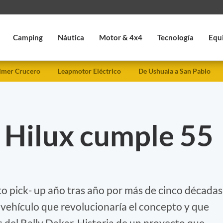
Camping
Náutica
Motor & 4x4
Tecnología
Equ
imer Crucero
Leapmotor Eléctrico
De Ushuaia a San Pablo
 Hilux cumple 55
o pick- up año tras año por más de cinco décadas
 vehículo que revolucionaría el concepto y que
s del Rally Dakar. Historia de un proyecto que