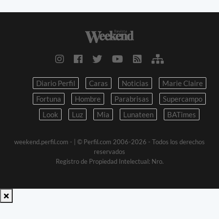
Diario Perfil
Caras
Noticias
Marie Claire
Fortuna
Hombre
Parabrisas
Supercampo
Look
Luz
Mia
Lunateen
BATimes
weekend.perfil.com -
| © Perfil.com 2006-2026 - Todos los derechos
reservados
Registro de Propiedad Intelectual: Nro.