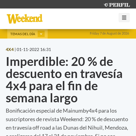
Friday 7 de August de 2026
TEMAS DEL DÍA
4X4
|
01-11-2022 16:31
Imperdible: 20 % de
descuento en travesía
4x4 para el fin de
semana largo
Bonificación especial de Mainumby4x4 para los
suscriptores de revista Weekend: 20 % de descuento
en travesía off road a las Dunas del Nihuil, Mendoza,
a realizarse del 17 al 21 de noviembre. Si no sos