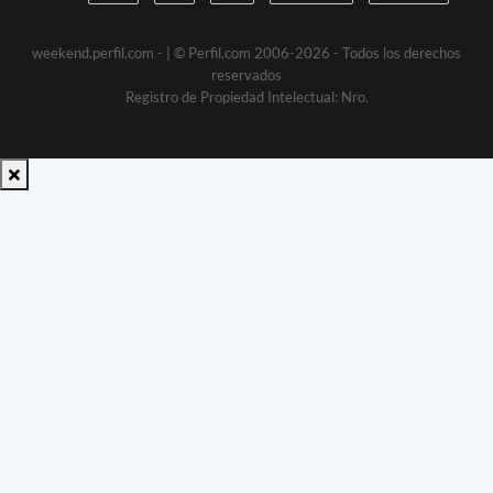
weekend.perfil.com -
| © Perfil.com 2006-2026 - Todos los derechos
reservados
Registro de Propiedad Intelectual: Nro.