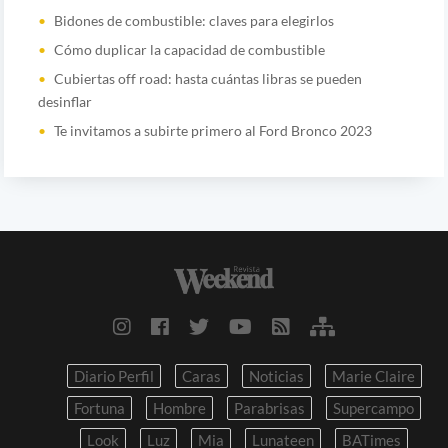
Bidones de combustible: claves para elegirlos
Cómo duplicar la capacidad de combustible
Cubiertas off road: hasta cuántas libras se pueden
desinflar
Te invitamos a subirte primero al Ford Bronco 2023
Diario Perfil
Caras
Noticias
Marie Claire
Fortuna
Hombre
Parabrisas
Supercampo
Look
Luz
Mia
Lunateen
BATimes