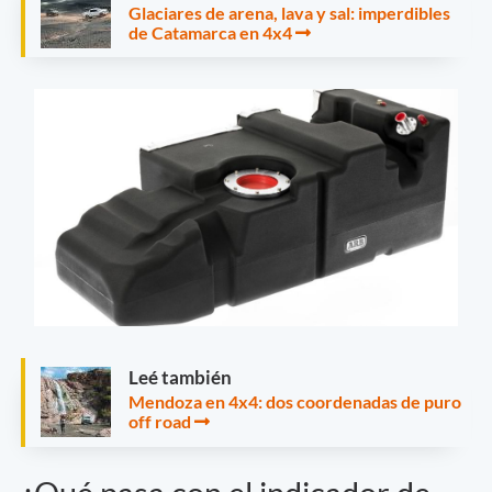
Glaciares de arena, lava y sal: imperdibles
de Catamarca en 4x4
Leé también
Mendoza en 4x4: dos coordenadas de puro
off road