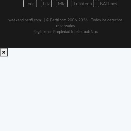
Look
Luz
Mia
Lunateen
BATimes
weekend.perfil.com -
| © Perfil.com 2006-2026 - Todos los derechos
reservados
Registro de Propiedad Intelectual: Nro.