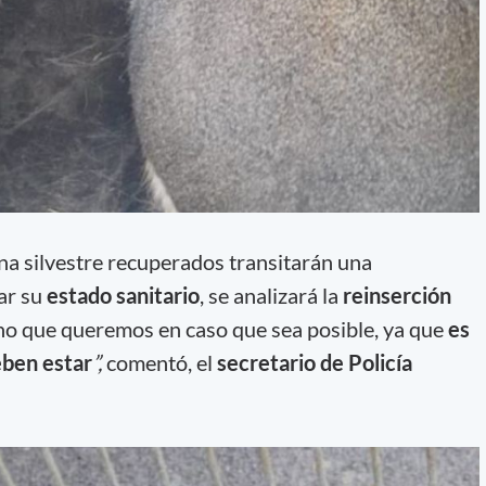
na silvestre recuperados transitarán una
uar su
estado sanitario
, se analizará la
reinserción
tino que queremos en caso que sea posible, ya que
es
eben estar
”,
comentó, el
secretario de Policía