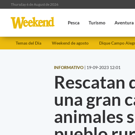
Thursday 6 de August de 2026
Pesca
Turismo
Aventura
Temas del Día
Weekend de agosto
Dique Campo Aleg
INFORMATIVO
|
19-09-2023 12:01
Rescatan d
una gran c
animales s
pueblo ru