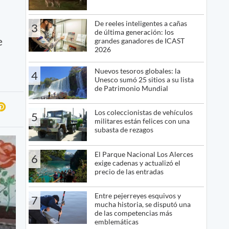
De reeles inteligentes a cañas
3
de última generación: los
e
grandes ganadores de ICAST
2026
Nuevos tesoros globales: la
4
Unesco sumó 25 sitios a su lista
de Patrimonio Mundial
Los coleccionistas de vehículos
5
militares están felices con una
subasta de rezagos
El Parque Nacional Los Alerces
6
exige cadenas y actualizó el
precio de las entradas
Entre pejerreyes esquivos y
7
mucha historia, se disputó una
de las competencias más
emblemáticas