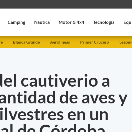
Camping
Náutica
Motor & 4x4
Tecnología
Equ
re
Blanca Grande
Aerolíneas
Primer Crucero
Leapmo
el cautiverio a
antidad de aves y
ilvestres en un
ral de Córdoba