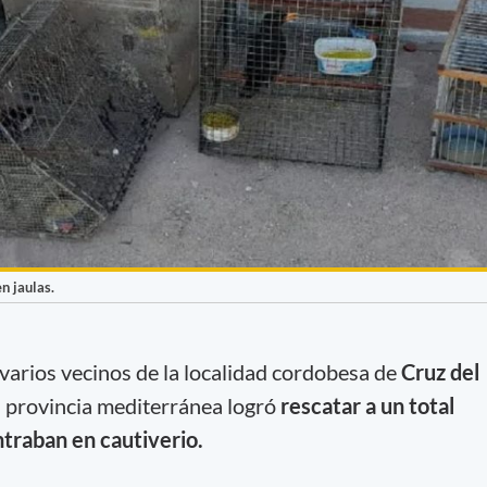
n jaulas.
varios vecinos de la localidad cordobesa de
Cruz del
 provincia mediterránea logró
rescatar a un total
traban en cautiverio.