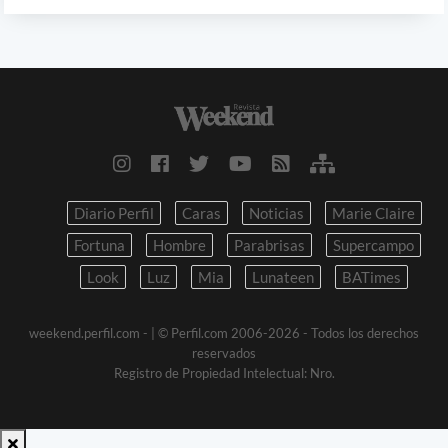
Diario Perfil
Caras
Noticias
Marie Claire
Fortuna
Hombre
Parabrisas
Supercampo
Look
Luz
Mia
Lunateen
BATimes
weekend.perfil.com -
| © Perfil.com 2006-2026 - Todos los derechos
reservados
Registro de Propiedad Intelectual: Nro.