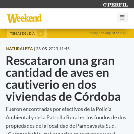
Friday 7 de August de 2026
TEMAS DEL DÍA
NATURALEZA
|
23-05-2023 11:45
Rescataron una gran
cantidad de aves en
cautiverio en dos
viviendas de Córdoba
Fueron encontradas por efectivos de la Policía
Ambiental y de la Patrulla Rural en los fondos de dos
propiedades de la localidad de Pampayasta Sud.
¿Cuántas había, qué especies encontraron y qué