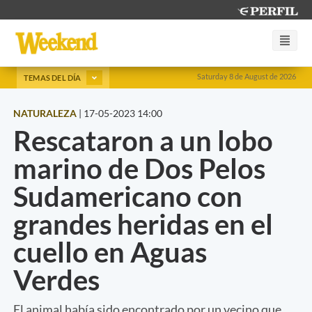
Saturday 8 de August de 2026
TEMAS DEL DÍA
NATURALEZA
|
17-05-2023 14:00
Rescataron a un lobo
marino de Dos Pelos
Sudamericano con
grandes heridas en el
cuello en Aguas
Verdes
El animal había sido encontrado por un vecino que