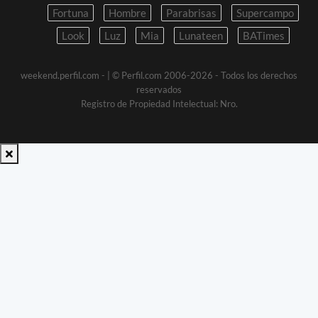
Fortuna
Hombre
Parabrisas
Supercampo
Look
Luz
Mia
Lunateen
BATimes
weekend.perfil.com -
| © Perfil.com 2006-2026 - Todos los derechos
reservados
Registro de Propiedad Intelectual: Nro.