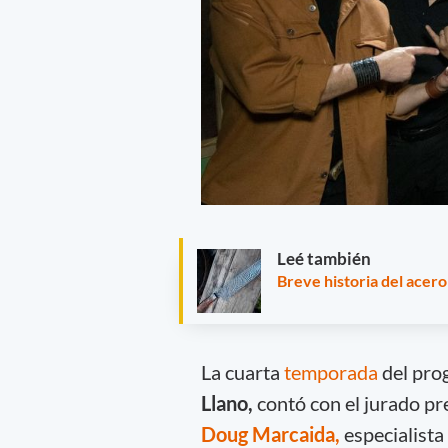
Leé también
Breve historia del ace
La cuarta
temporada
del pr
Llano,
contó con el jurado pr
Doug Marcaida,
especialista