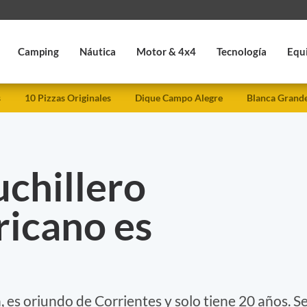
Camping
Náutica
Motor & 4x4
Tecnología
Equ
s
10 Pizzas Originales
Dique Campo Alegre
Blanca Grand
uchillero
ricano es
es oriundo de Corrientes y solo tiene 20 años. S