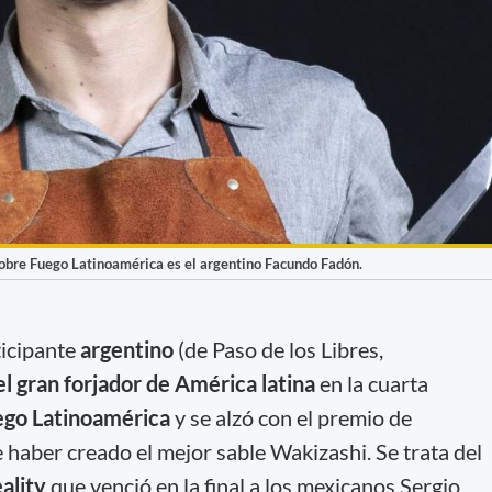
obre Fuego Latinoamérica es el argentino Facundo Fadón.
ticipante
argentino
(de Paso de los Libres,
el gran forjador de América latina
en la cuarta
ego Latinoamérica
y se alzó con el premio de
haber creado el mejor sable Wakizashi. Se trata del
eality
que venció en la final a los mexicanos Sergio