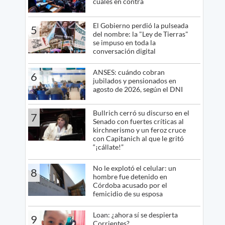
cuáles en contra
El Gobierno perdió la pulseada
5
del nombre: la "Ley de Tierras"
se impuso en toda la
conversación digital
ANSES: cuándo cobran
6
jubilados y pensionados en
agosto de 2026, según el DNI
Bullrich cerró su discurso en el
7
Senado con fuertes críticas al
kirchnerismo y un feroz cruce
con Capitanich al que le gritó
“¡cállate!”
No le explotó el celular: un
8
hombre fue detenido en
Córdoba acusado por el
femicidio de su esposa
Loan: ¿ahora sí se despierta
9
Corrientes?