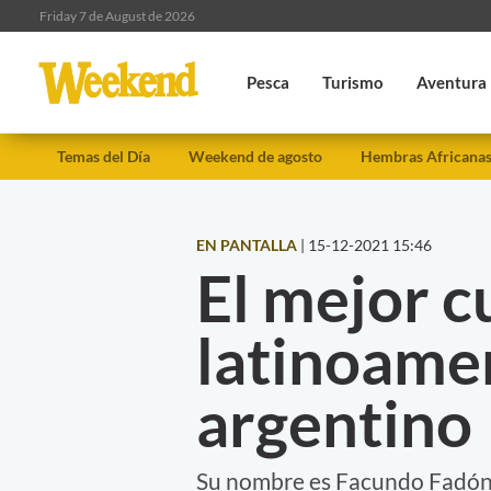
Friday 7 de August de 2026
Pesca
Turismo
Aventura
Temas del Día
Weekend de agosto
Hembras Africana
EN PANTALLA
|
15-12-2021 15:46
El mejor c
latinoame
argentino
Su nombre es Facundo Fadón, 