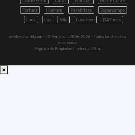
Diario Perfil
Caras
Noticias
Marie Claire
Fortuna
Hombre
Parabrisas
Supercampo
Look
Luz
Mia
Lunateen
BATimes
weekend.perfil.com -
| © Perfil.com 2006-2026 - Todos los derechos
reservados
Registro de Propiedad Intelectual: Nro.