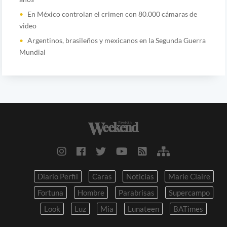
En México controlan el crimen con 80.000 cámaras de
video
Argentinos, brasileños y mexicanos en la Segunda Guerra
Mundial
Diario Perfil
Caras
Noticias
Marie Claire
Fortuna
Hombre
Parabrisas
Supercampo
Look
Luz
Mia
Lunateen
BATimes