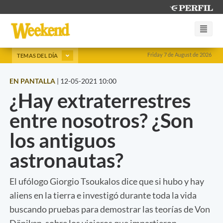
Friday 7 de August de 2026
TEMAS DEL DÍA
EN PANTALLA
|
12-05-2021 10:00
¿Hay extraterrestres
entre nosotros? ¿Son
los antiguos
astronautas?
El ufólogo Giorgio Tsoukalos dice que si hubo y hay
aliens en la tierra e investigó durante toda la vida
buscando pruebas para demostrar las teorías de Von
Däniken, sobre los viajeros que impartieron