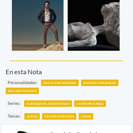
En esta Nota
Personalidades:
ERICH VON DÄNIKEN
GIORGIO TSOUKALOS
WILLIAM SHATNER
Series:
ALIENÌGENAS ANCESTRALES
LO INEXPLICABLE
Temas:
ALIENS
EXTRATERRESTRES
OVNIS