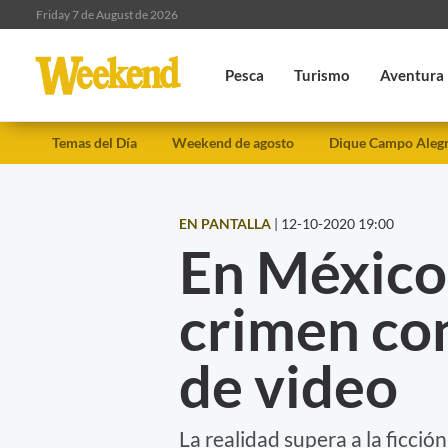
Friday 7 de August de 2026
Pesca
Turismo
Aventura
Temas del Día
Weekend de agosto
Dique Campo Aleg
EN PANTALLA
|
12-10-2020 19:00
En México 
crimen co
de video
La realidad supera a la ficció