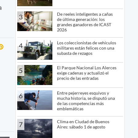
a
De reeles inteligentes a cañas
3
de última generación: los
grandes ganadores de ICAST
2026
Los coleccionistas de vehículos
4
militares están felices con una
subasta de rezagos
El Parque Nacional Los Alerces
5
exige cadenas y actualizó el
precio de las entradas
Entre pejerreyes esquivos y
6
mucha historia, se disputó una
de las competencias más
emblemáticas
Clima en Ciudad de Buenos
7
Aires: sábado 1 de agosto