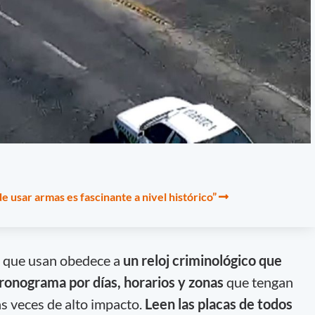
de usar armas es fascinante a nivel histórico”
a que usan obedece a
un reloj criminológico que
cronograma por días, horarios y zonas
que tengan
s veces de alto impacto.
Leen las placas de todos