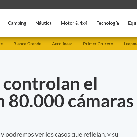
Camping
Náutica
Motor & 4x4
Tecnología
Equ
re
Blanca Grande
Aerolíneas
Primer Crucero
Leapmo
controlan el
n 80.000 cámaras
n y podremos ver los casos que reflejan, y su