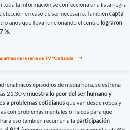
n toda la información se confecciona una lista negra
a detección en caso de ser necesario. También
capta
uatro años que lleva funcionando el centro
lograron
97 %.
as armas de la serie de TV "Outlander"
adrenalínicos episodios de media hora, se estrena
las 21.30 y
muestra lo peor del ser humano y
es a problemas cotidianos
que van desde robos y
as con problemas mentales o físicos para que
 Para eso también recurren a la
participación
as al 911
(número de emergencia nacional) o al 089