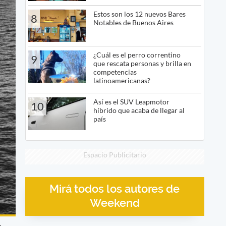
Estos son los 12 nuevos Bares
8
Notables de Buenos Aires
¿Cuál es el perro correntino
9
que rescata personas y brilla en
competencias
latinoamericanas?
Así es el SUV Leapmotor
10
híbrido que acaba de llegar al
país
Espacio Publicitario
Mirá todos los autores de
Weekend
.