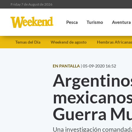
Friday 7 de August de 2026
Pesca
Turismo
Aventura
Temas del Día
Weekend de agosto
Hembras Africana
EN PANTALLA
|
05-09-2020 16:52
Argentinos
mexicanos
Guerra Mu
Una investigación comandada 