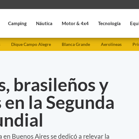
Camping
Náutica
Motor & 4x4
Tecnología
Equ
s
Dique Campo Alegre
Blanca Grande
Aerolíneas
Pri
, brasileños y
 en la Segunda
ndial
en Buenos Aires se dedicó a relevar la