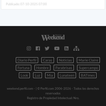
Publicado: 07-10-2025 07:00
Diario Perfil
Caras
Noticias
Marie Claire
Fortuna
Hombre
Parabrisas
Supercampo
Look
Luz
Mia
Lunateen
BATimes
weekend.perfil.com -
| © Perfil.com 2006-2026 - Todos los derechos
reservados
Registro de Propiedad Intelectual: Nro.