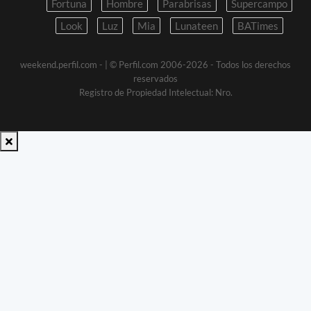
Fortuna
Hombre
Parabrisas
Supercampo
Look
Luz
Mia
Lunateen
BATimes
weekend.perfil.com -
| © Perfil.com 2006-2026 - Todos los derechos
reservados
Registro de Propiedad Intelectual: Nro.